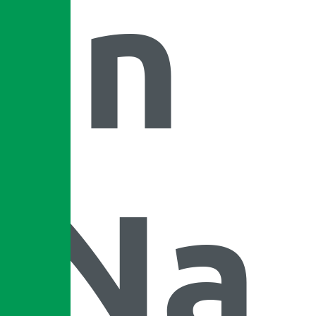
in
Na