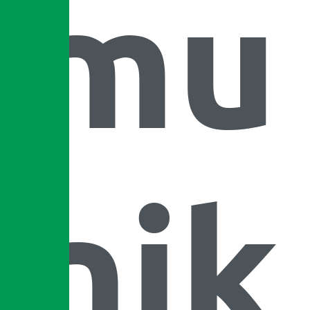
mu
nik