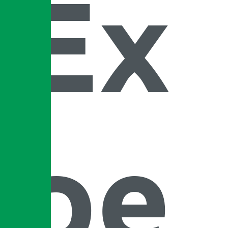
Ex
pe