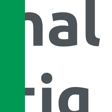
hal
tig