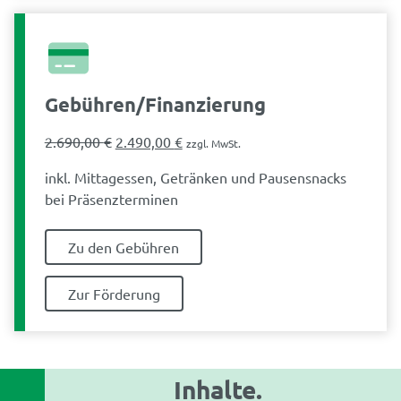
Gebühren/Finanzierung
Ursprünglicher
Aktueller
2.690,00
€
2.490,00
€
zzgl. MwSt.
Preis
Preis
inkl. Mittagessen, Getränken und Pausensnacks
war:
ist:
bei Präsenzterminen
2.690,00 €
2.490,00 €.
Zu den Gebühren
Zur Förderung
Inhalte.