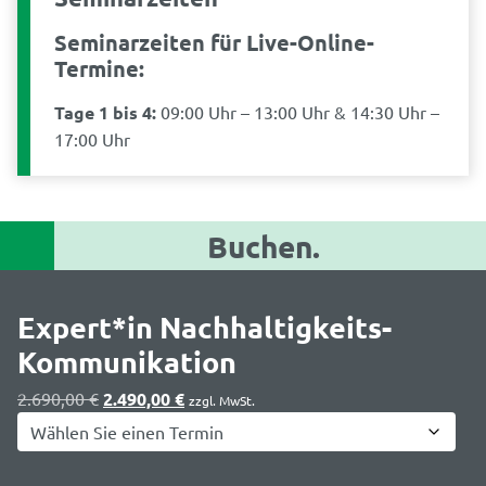
Seminarzeiten für Live-Online-
Termine:
Tage 1 bis 4:
09:00 Uhr – 13:00 Uhr & 14:30 Uhr –
17:00 Uhr
Buchen.
Expert*in Nachhaltigkeits-
Kommunikation
Ursprünglicher
Aktueller
2.690,00
€
2.490,00
€
zzgl. MwSt.
Preis
Preis
war:
ist:
2.690,00 €
2.490,00 €.