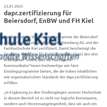
23.01.2025
dapr.zertifizierung für
Beiersdorf, EnBW und FH Kiel
Die dapr hat die Volontariatsprogramme der Beiersdorf
AG, der EnBW Energie Baden-Württemberg AG und der
Fachhochschule Kiel zertifiziert. Damit bescheinigt die
Deutsche Akademie für Public Relations (dapr) den drei
Arbeitgeber*innen, dass sie Nachwuchs-
Kommunikator*innen hochwertige wie faire
Einstiegsprogramme bieten, die die hohen inhaltlichen
wie organisatorischen Standards der dapr.zertifizierung
erfüllen.
„In Ergänzung zu den Studiengängen unserer Hochschule
in diesem Bereich ist es nicht nur logische Konsequenz,
sondern auch Herzensangelegenheit, dass wir auch ein