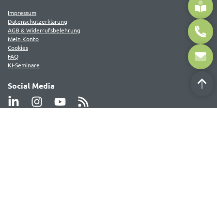
Impressum
Datenschutzerklärung
AGB & Widerrufsbelehrung
Mein Konto
Cookies
FAQ
KI-Seminare
Social Media
Newsletter
Bleiben Sie auf dem Laufenden mit unserem Newsletter.
Hier anmelden
Deutsche Akademie für Public Relations GmbH (DAPR)
Ritterstraße 9
40213 Düsseldorf