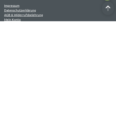
Impressum
Datenschutzerklärung
AGB & Widerrufsbelehrung
Mein Konto
Cookies
FAQ
KI-Seminare
Social Media
Newsletter
Bleiben Sie auf dem Laufenden mit unserem Newsletter.
Hier anmelden
Deutsche Akademie für Public Relations GmbH (DAPR)
Ritterstraße 9
40213 Düsseldorf