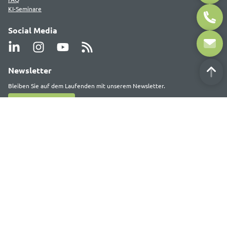
KI-Seminare
Social Media
Newsletter
Bleiben Sie auf dem Laufenden mit unserem Newsletter.
Hier anmelden
Deutsche Akademie für Public Relations GmbH (DAPR)
Ritterstraße 9
40213 Düsseldorf
Tel.: (0211) 17607060
Fax: (0211) 17607069
Die dapr ist die Akademie für Ausbildung,
Weiterbildung und Prüfung in der deutschen