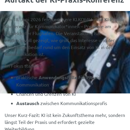
Am 18. Juni 2026 feierte unsere KI.KOMM – die KI-Praxis-
Konferenz für Kommunikator*innen – Premiere am
Düsseldorfer Flughafen. Die Veranstaltung hat
eindrucksvoll gezeigt, wie groß das Interesse und der
Diskussionsbedarf rund um den Einsatz von KI in der
Kommunikation ist.
Im Fokus standen:
praktische
Anwendungsfälle für PR
und
Kommunikation
Chancen und Grenzen von KI
Austausch
zwischen Kommunikationsprofis
Unser Kurz-Fazit: KI ist kein Zukunftsthema mehr, sondern
längst Teil der Praxis und erfordert gezielte
Weiterbildung.