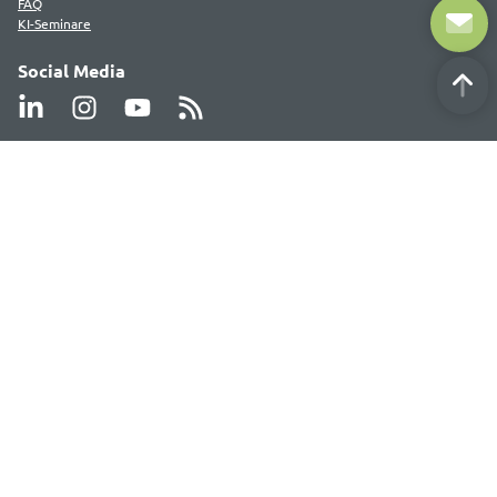
FAQ
KI-Seminare
Social Media
Newsletter
Bleiben Sie auf dem Laufenden mit unserem Newsletter.
Hier anmelden
Deutsche Akademie für Public Relations GmbH (DAPR)
Ritterstraße 9
40213 Düsseldorf
Tel.: (0211) 17607060
Fax: (0211) 17607069
Die dapr ist die Akademie für Ausbildung,
Weiterbildung und Prüfung in der deutschen