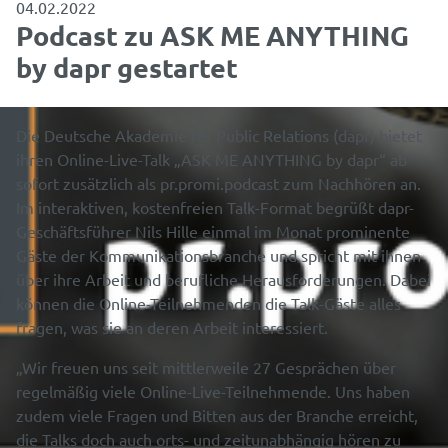
04.02.2022
Podcast zu ASK ME ANYTHING
by dapr gestartet
Die Deutsche Akademie für Public Relations (dapr) bietet
ihren Online-Live-Talk „ASK ME ANYTHING by dapr“ ab
sofort zusätzlich als pr.promi.podcast zum Nachhören an.
Im interaktiven, kostenfreien Talk-Format begrüßt dapr-
Geschäftsführer Nils Hille einmal im Monat prominente
Gäste der Kommunikationsbranche und spricht mit ihnen
über ihre Arbeit und berufliche Herausforderungen. Dabei
können die Online-Teilnehmenden die Talk-Gäste alles
fragen, was sie an deren Arbeit interessiert.
„Wir freuen uns seit mittlerweile 27 Gesprächen über
regelmäßig viele Online-Live-Teilnehmende. Uns haben
zudem viele Fragen und Bitten aus der Branche erreicht,
die Talks doch auch orts- und zeitunabhängig hören zu