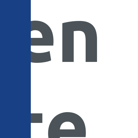
en
te