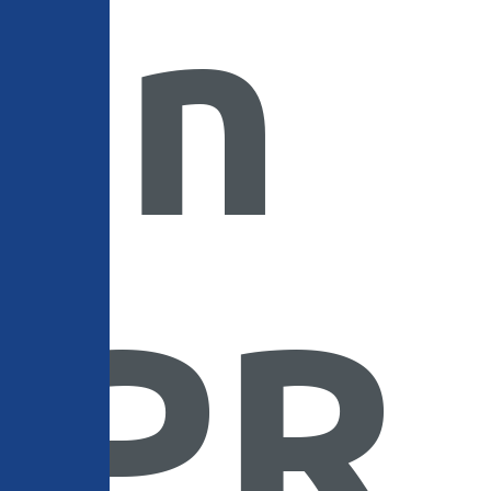
in
PR