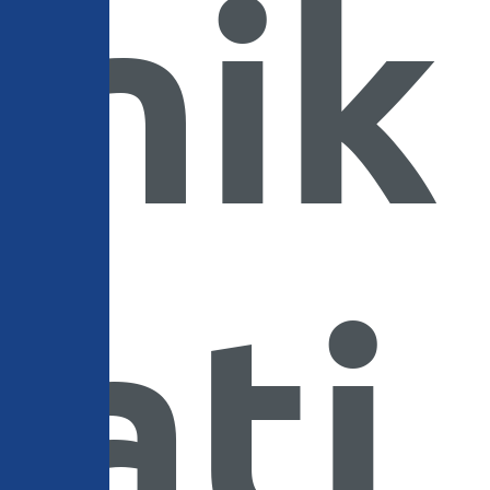
nik
ati