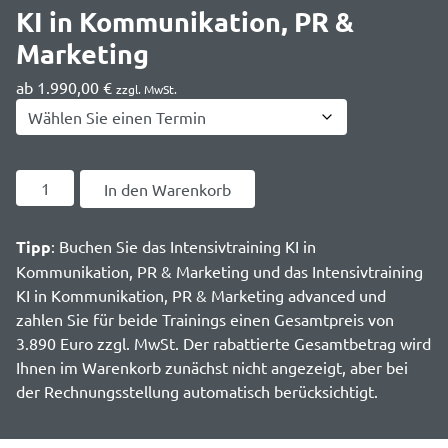
KI in Kommunikation, PR &
Marketing
ab
1.990,00
€
zzgl. MwSt.
KI
In den Warenkorb
in
Kommunikation,
Tipp
: Buchen Sie das Intensivtraining KI in
PR
Kommunikation, PR & Marketing und das Intensivtraining
&
KI in Kommunikation, PR & Marketing advanced und
Marketing
zahlen Sie für beide Trainings einen Gesamtpreis von
Menge
3.890 Euro zzgl. MwSt. Der rabattierte Gesamtbetrag wird
Ihnen im Warenkorb zunächst nicht angezeigt, aber bei
der Rechnungsstellung automatisch berücksichtigt.