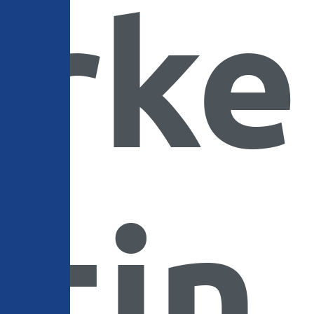
rke
tin