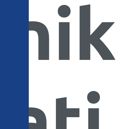
nik
ati