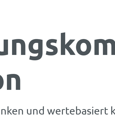
tungsko
on
enken und wertebasiert