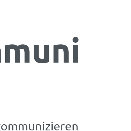
mmuni
 kommunizieren