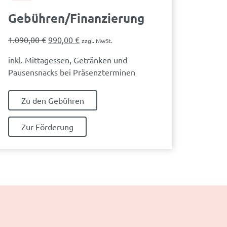
Gebühren/Finanzierung
Ursprünglicher
Aktueller
1.090,00
€
990,00
€
zzgl. MwSt.
Preis
Preis
inkl. Mittagessen, Getränken und
war:
ist:
Pausensnacks bei Präsenzterminen
1.090,00 €
990,00 €.
Zu den Gebühren
Zur Förderung