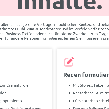
Inhalte.
llem an ausgefeilte Vorträge im politischen Kontext und beka
bestimmtes
Publikum
ausgerichteter und im Vorfeld verfasster
V
h bei Business-Treffen oder auch für interne Zwecke – zum Tr
der für andere Personen formulieren, lernen Sie in unserem pra
Reden formulie
 zur Dramaturgie
Mit Stories, Fakten
hlen
Rhetorische Stilmitt
ng optimieren
Fürs Sprechen schre
Gängige Redeformate und
Den persönlichen Re