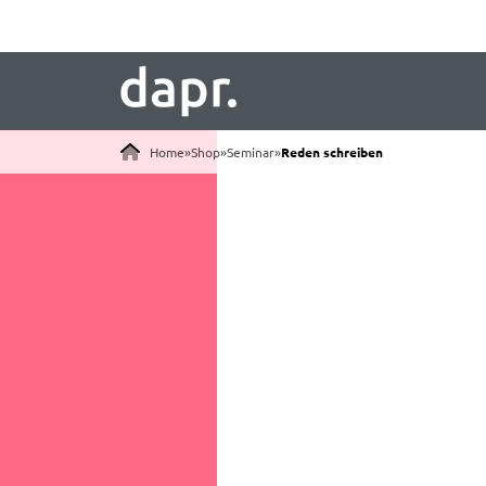
Home
»
Shop
»
Seminar
»
Reden schreiben